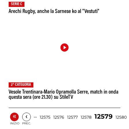
SERIE C
Arechi Rugby, anche la Sarnese ko al "Vestuti"
2^ CATEGORIA
Vesole Trentinara-Mario Opramolla Serre, match in onda
questa sera (ore 21.30) su StileTV
«
‹
12579
…
12575
12576
12577
12578
12580
INIZIO
PREC.