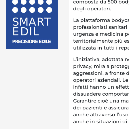
composta da 500 body
degli operatori.
La piattaforma bodyca
professionisti sanitari
urgenza e medicina pe
territorialmente più e
utilizzata in tutti i re
L’iniziativa, adottata 
privacy, mira a protegg
aggressioni, a fronte d
operatori aziendali. 
infatti hanno un effe
dissuadere comportame
Garantire cioè una mag
dei pazienti e assicur
anche attraverso l’uso
anche in situazioni d