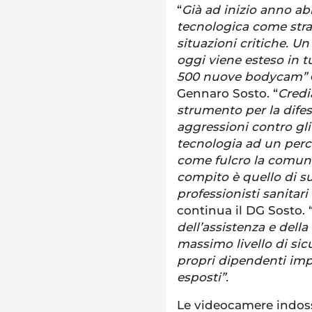
“
Già ad inizio anno a
tecnologica come strat
situazioni critiche. U
oggi viene esteso in t
500 nuove bodycam”
Gennaro Sosto. “
Credi
strumento per la difes
aggressioni contro gli
tecnologia ad un per
come fulcro la comunic
compito è quello di s
professionisti sanitari
continua il DG Sosto. 
dell’assistenza e della
massimo livello di sicu
propri dipendenti impe
esposti”.
Le videocamere indoss