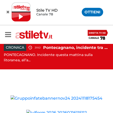
Stile TV HD
OTTIENI
Canale 78
inanza rafforza i controlli: sequestri e denunce anche a Napoli
Pontecagnano, incidente tra due auto: 4 feriti
CRONACA
20:12
i
PONTECAGNANO. Incidente questa mattina sulla
CA
litoranea, all’a...
lor