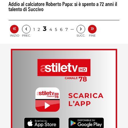
Addio al calciatore Roberto Papa: si è spento a 72 anni il
talento di Succivo
«
»
‹
›
3
…
1
2
4
5
6
7
INIZIO
PREC.
SUCC.
FINE
SCARICA
L’APP