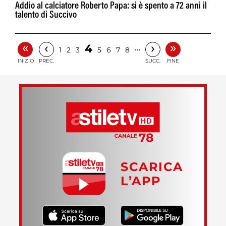
Addio al calciatore Roberto Papa: si è spento a 72 anni il
talento di Succivo
«
»
‹
›
4
…
1
2
3
5
6
7
8
INIZIO
PREC.
SUCC.
FINE
SCARICA
L’APP