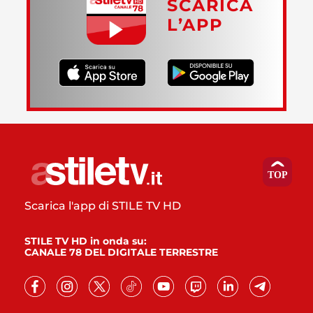
SCARICA
L’APP
Scarica l'app di STILE TV HD
STILE TV HD in onda su:
CANALE 78 DEL DIGITALE TERRESTRE