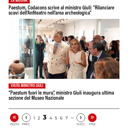
LA MISSIVA
Paestum, Codacons scrive al ministro Giuli: "Rilanciare
scavi dell'Anfiteatro nell'area archeologica"
VISITA MINISTRO GIULI
“Paestum fuori le mura”, ministro Giuli inaugura ultima
sezione del Museo Nazionale
«
»
‹
›
3
…
1
2
4
5
6
7
INIZIO
PREC.
SUCC.
FINE