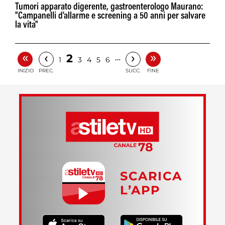
Tumori apparato digerente, gastroenterologo Maurano:
"Campanelli d'allarme e screening a 50 anni per salvare
la vita"
«
»
‹
›
2
…
1
3
4
5
6
INIZIO
PREC.
SUCC.
FINE
SCARICA
L’APP