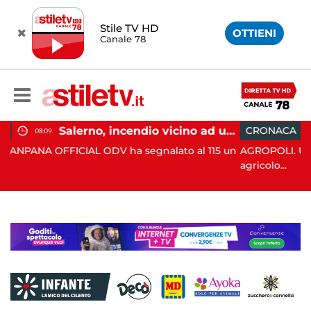
Stile TV HD
OTTIENI
Canale 78
Salerno, incendio vicino ad un traliccio: tempestivi i soccorsi
CRONACA
15:35
 ha segnalato al 115 un
AGROPOLI. Un 71enne ha perso la vit
agricolo...