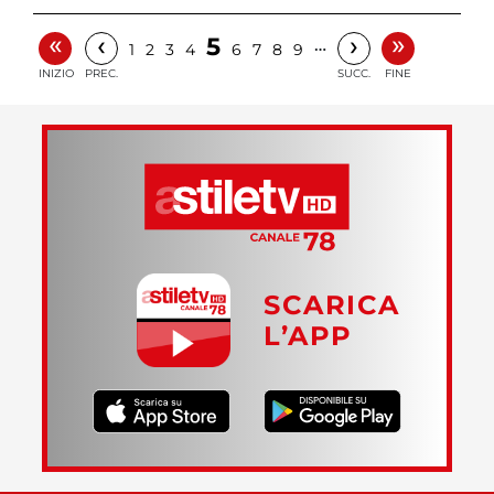
«
»
‹
›
5
…
1
2
3
4
6
7
8
9
INIZIO
PREC.
SUCC.
FINE
SCARICA
L’APP