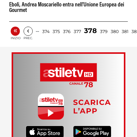
Eboli, Andrea Moscariello entra nell'Unione Europea dei
Gourmet
«
‹
378
…
374
375
376
377
379
380
381
38
INIZIO
PREC.
SCARICA
L’APP