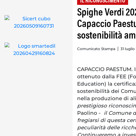
IL RICONOSCIMENTO
Spighe Verdi 20
Capaccio Paest
sostenibilità am
Comunicato Stampa
31 luglio
CAPACCIO PAESTUM. I
ottenuto dalla FEE (F
Education) la certific
sostenibilità dei Comun
nella produzione di al
prestigioso riconosc
Paolino -
il Comune d
fregiarsi di questa cer
peculiarità delle ricche
Continueremo a investir