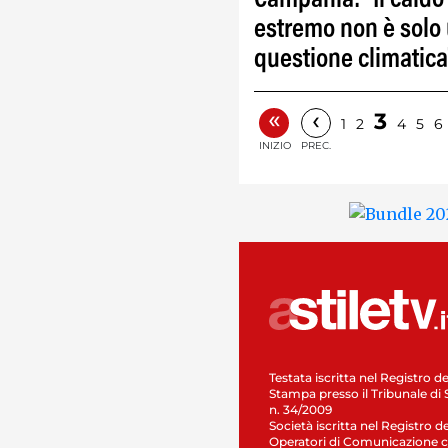
Campania: "Il caldo
estremo non è solo
questione climatica
«
‹
3
1
2
4
5
6
INIZIO
PREC.
Testata iscritta nel Registro de
Stampa presso il Tribunale di 
n. 34/2009
Società iscritta nel Registro de
Operatori di Comunicazione c