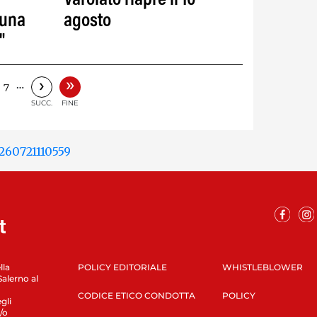
Varolato riapre il 10
 una
agosto
"
»
›
…
7
SUCC.
FINE
lla
POLICY EDITORIALE
WHISTLEBLOWER
Salerno al
CODICE ETICO CONDOTTA
POLICY
gli
/o