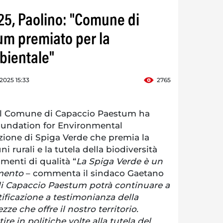
25, Paolino: "Comune di
um premiato per la
bientale"
 2025 15:33
2765
l Comune di Capaccio Paestum ha
oundation for Environmental
azione di Spiga Verde che premia la
i rurali e la tutela della biodiversità
imenti di qualità “
La Spiga Verde è un
imento
– commenta il sindaco Gaetano
i Capaccio Paestum potrà continuare a
tificazione a testimonianza della
zze che offre il nostro territorio.
e in politiche volte alla tutela del