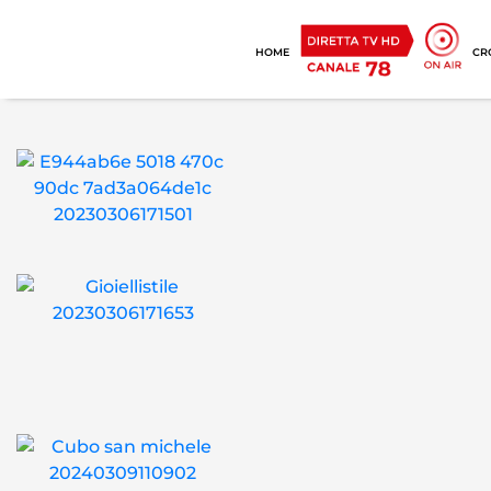
HOME
CR