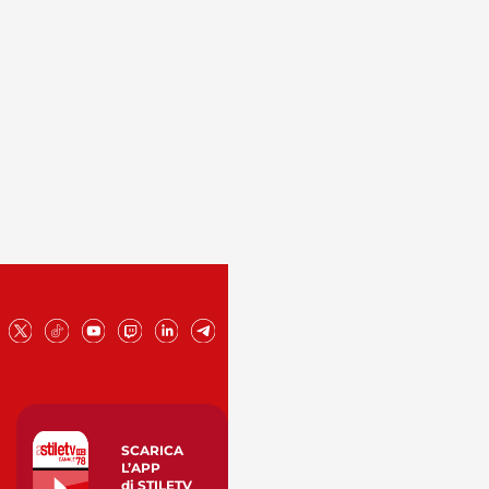
SCARICA
L’APP
di STILETV