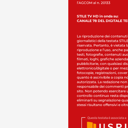
l’AGCOM al n. 20133
STILE TV HD in onda su:
CANALE 78 DEL DIGITALE T
La riproduzione dei contenuti
giornalistici della testata STI
riservata. Pertanto, è vietata l
riproduzione e l’uso, anche par
testi, fotografie, contenuti au
filmati, loghi, grafiche aziendal
pubblicitarie, con qualsiasi di
elettronico/digitale o per mez
fotocopie, registrazioni, cover
quanto è ascrivibile a copia n
autorizzata. La redazione non
responsabile dei commenti pr
sito. Non potendo esercitare 
controllo continuo resta dispo
eliminarli su segnalazione qual
stessi risultano offensivi e oltr