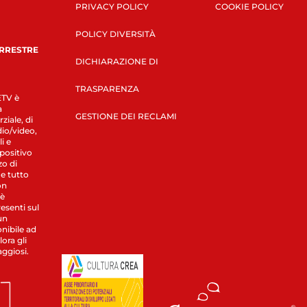
PRIVACY POLICY
COOKIE POLICY
POLICY DIVERSITÀ
ERRESTRE
DICHIARAZIONE DI
TRASPARENZA
LETV è
a
GESTIONE DEI RECLAMI
ziale, di
dio/video,
i e
spositivo
zo di
 e tutto
on
 è
esenti sul
un
nibile ad
ora gli
aggiosi.