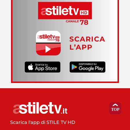
SCARICA
L’APP
Scarica l'app di STILE TV HD