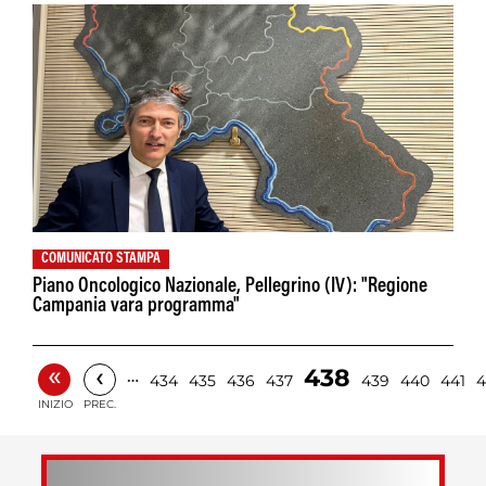
COMUNICATO STAMPA
Piano Oncologico Nazionale, Pellegrino (IV): "Regione
Campania vara programma"
«
‹
438
…
434
435
436
437
439
440
441
4
INIZIO
PREC.