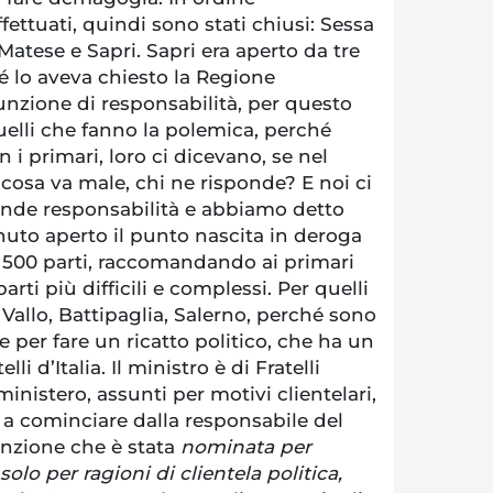
fettuati, quindi sono stati chiusi: Sessa
atese e Sapri. Sapri era aperto da tre
é lo aveva chiesto la Regione
zione di responsabilità, per questo
uelli che fanno la polemica, perché
 primari, loro ci dicevano, se nel
cosa va male, chi ne risponde? E noi ci
nde responsabilità e abbiamo detto
uto aperto il punto nascita in deroga
 500 parti, raccomandando ai primari
arti più difficili e complessi. Per quelli
 Vallo, Battipaglia, Salerno, perché sono
ne per fare un ricatto politico, che ha un
 d’Italia. Il ministro è di Fratelli
l ministero, assunti per motivi clientelari,
ia a cominciare dalla responsabile del
nzione che è stata
nominata per
olo per ragioni di clientela politica,