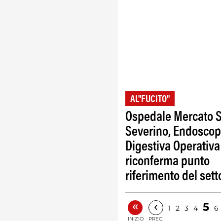
AL"FUCITO"
Ospedale Mercato 
Severino, Endoscop
Digestiva Operativa
riconferma punto
riferimento del sett
«
‹
5
1
2
3
4
6
INIZIO
PREC.