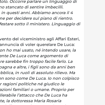
olo. Occorre parlare un linguaggio di
no stancato di sentire imbecilli.
in questi anni. Abbiamo ancora il 4
ne per decidere sul piano di rientro.
stare sotto il ministero. Linguaggio di
ento del viceministro agli Affari Esteri,
 annuncia di voler querelare De Luca:
on ho mai usato, né intendo usare, la
idente De Luca come argomento di
e sarebbe fin troppo facile farlo. La
agna e altre, i figli sono da anni ben
bblica, in ruoli di assoluto rilievo. Ma
 non sono come De Luca. Io non colpisco
per ragioni politiche né giudico le
lazioni familiari o umane. Proprio per
lerabile l’attacco che De Luca ha
te, la dottoressa Maria Rosaria