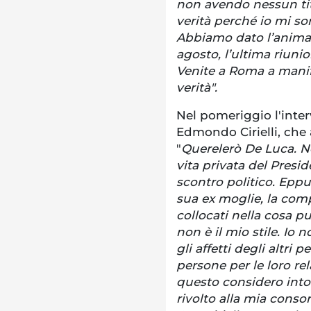
non avendo nessun tit
verità perché io mi so
Abbiamo dato l’anima 
agosto, l’ultima riunio
Venite a Roma a manife
verità".
Nel pomeriggio l'interv
Edmondo Cirielli, che
"
Querelerò De Luca. N
vita privata del Pres
scontro politico. Eppur
sua ex moglie, la comp
collocati nella cosa pu
non è il mio stile. Io
gli affetti degli altri 
persone per le loro re
questo considero intol
rivolto alla mia consor