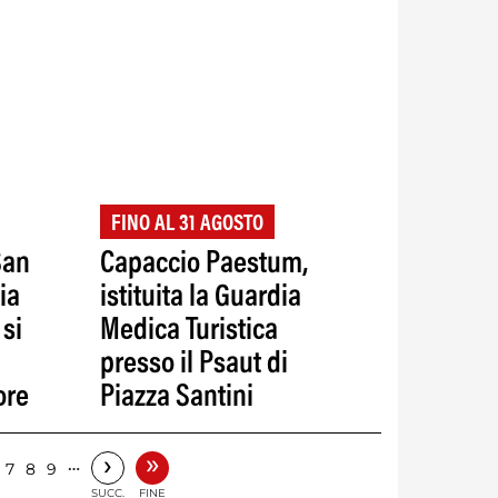
FINO AL 31 AGOSTO
San
Capaccio Paestum,
ia
istituita la Guardia
 si
Medica Turistica
presso il Psaut di
ore
Piazza Santini
»
›
…
7
8
9
SUCC.
FINE