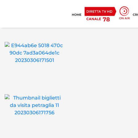
HOME
CR