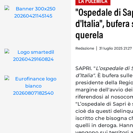
LA POLEMICA
"Ospedale di Sap
d'Italia", bufera
querela
Redazione
31 luglio 2025 21:27
SAPRI. "
L’ospedale di S
d’Italia"
. È bufera sull
presidente della Regi
margine dell'avvio dei 
riferendosi al nosocom
"L’ospedale di Sapri è s
cioè da questi delinq
iscritto che bisogna c
quelli in deroga. Han
vengono sui territori 