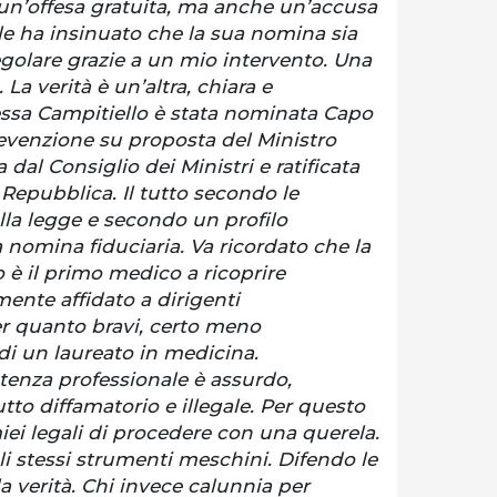
 un’offesa gratuita, ma anche un’accusa
le ha insinuato che la sua nomina sia
golare grazie a un mio intervento. Una
a verità è un’altra, chiara e
ressa Campitiello è stata nominata Capo
evenzione su proposta del Ministro
 dal Consiglio dei Ministri e ratificata
 Repubblica. Il tutto secondo le
lla legge e secondo un profilo
a nomina fiduciaria. Va ricordato che la
 è il primo medico a ricoprire
mente affidato a dirigenti
er quanto bravi, certo meno
i un laureato in medicina.
enza professionale è assurdo,
tto diffamatorio e illegale. Per questo
ei legali di procedere con una querela.
i stessi strumenti meschini. Difendo le
 la verità. Chi invece calunnia per