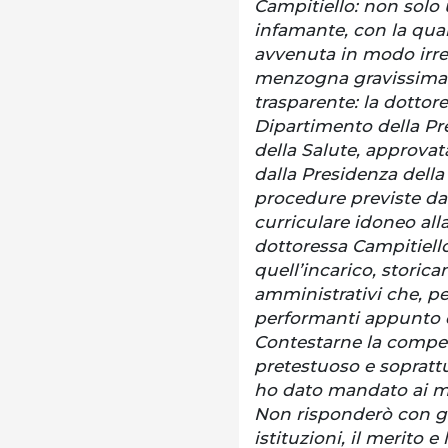
Campitiello: non solo
infamante, con la qua
avvenuta in modo irre
menzogna gravissima. L
trasparente: la dotto
Dipartimento della Pr
della Salute, approvata
dalla Presidenza della
procedure previste da
curriculare idoneo all
dottoressa Campitiello
quell’incarico, storica
amministrativi che, p
performanti appunto d
Contestarne la compet
pretestuoso e soprattu
ho dato mandato ai mi
Non risponderò con gl
istituzioni, il merito e