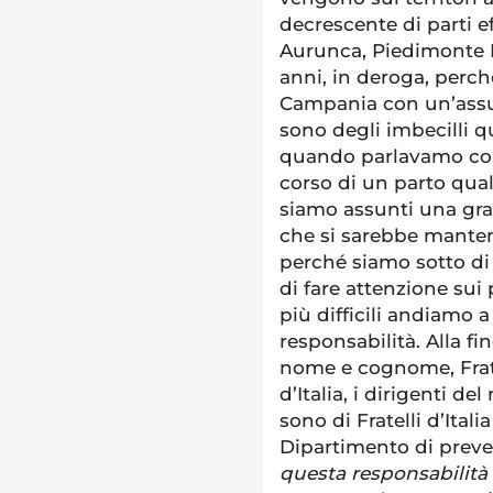
decrescente di parti ef
Aurunca, Piedimonte M
anni, in deroga, perch
Campania con un’assun
sono degli imbecilli q
quando parlavamo con i
corso di un parto qual
siamo assunti una gra
che si sarebbe manten
perché siamo sotto di
di fare attenzione sui p
più difficili andiamo a
responsabilità. Alla fi
nome e cognome, Fratelli
d’Italia, i dirigenti de
sono di Fratelli d’Ital
Dipartimento di preve
questa responsabilità s