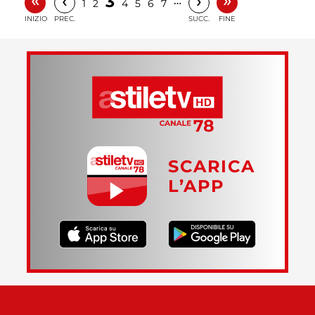
«
»
‹
›
3
…
1
2
4
5
6
7
INIZIO
PREC.
SUCC.
FINE
SCARICA
L’APP