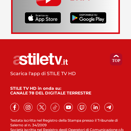
Scarica l'app di STILE TV HD
STILE TV HD in onda su:
CANALE 78 DEL DIGITALE TERRESTRE
Testata iscritta nel Registro della Stampa presso il Tribunale di
Salerno al n. 34/2009
Società iscritta nel Registro degli Operatori di Comunicazione c/o