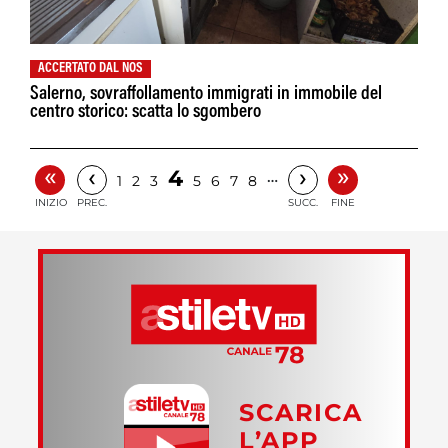
ACCERTATO DAL NOS
Salerno, sovraffollamento immigrati in immobile del
centro storico: scatta lo sgombero
«
»
‹
›
4
…
1
2
3
5
6
7
8
INIZIO
PREC.
SUCC.
FINE
SCARICA
L’APP