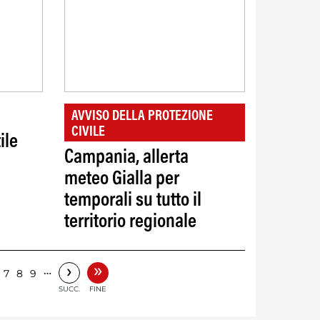
AVVISO DELLA PROTEZIONE
CIVILE
ile
Campania, allerta
meteo Gialla per
temporali su tutto il
territorio regionale
»
›
…
7
8
9
SUCC.
FINE