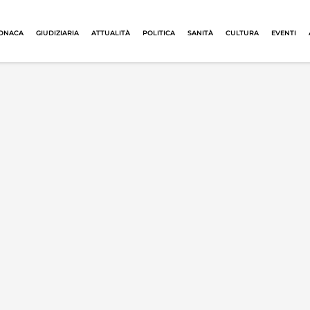
ONACA
GIUDIZIARIA
ATTUALITÀ
POLITICA
SANITÀ
CULTURA
EVENTI