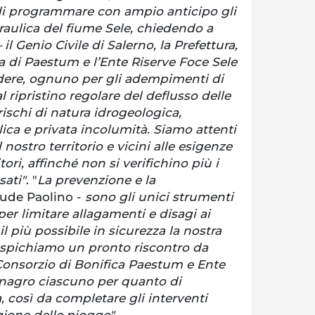
i programmare con ampio anticipo gli
draulica del fiume Sele, chiedendo a
– il Genio Civile di Salerno, la Prefettura,
ca di Paestum e l’Ente Riserve Foce Sele
dere, ognuno per gli adempimenti di
 ripristino regolare del deflusso delle
rischi di natura idrogeologica,
lica e privata incolumità. Siamo attenti
nostro territorio e vicini alle esigenze
ori, affinché non si verifichino più i
sati"
. "
La prevenzione e la
ude Paolino -
sono gli unici strumenti
per limitare allagamenti e disagi ai
l più possibile in sicurezza la nostra
uspichiamo un pronto riscontro da
 Consorzio di Bonifica Paestum e Ente
anagro ciascuno per quanto di
 così da completare gli interventi
agione delle piogge".