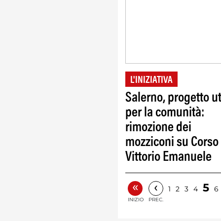
L'INIZIATIVA
Salerno, progetto ut
per la comunità:
rimozione dei
mozziconi su Corso
Vittorio Emanuele
«
‹
5
1
2
3
4
6
INIZIO
PREC.