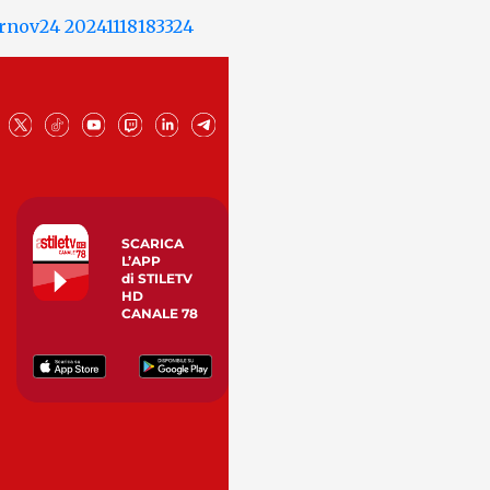
SCARICA
L’APP
di STILETV
HD
CANALE 78