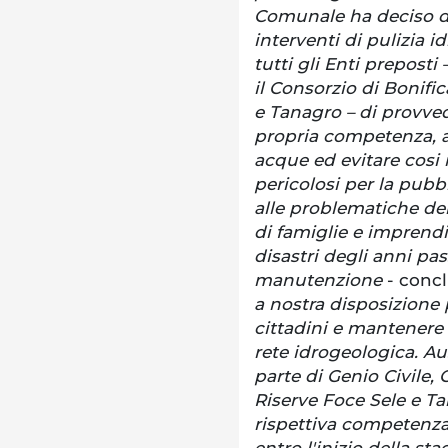
Comunale ha deciso d
interventi di pulizia i
tutti gli Enti preposti 
il Consorzio di Bonifi
e Tanagro – di provve
propria competenza, al
acque ed evitare cosi 
pericolosi per la pubb
alle problematiche del 
di famiglie e imprendit
disastri degli anni pas
manutenzione
- concl
a nostra disposizione 
cittadini e mantenere i
rete idrogeologica. A
parte di Genio Civile,
Riserve Foce Sele e T
rispettiva competenza,
entro l'inizio della st