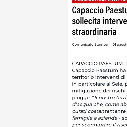
Capaccio Paestu
sollecita inter
straordinaria
Comunicato Stampa
01 agost
CAPACCIO PAESTUM. L
Capaccio Paestum ha c
territorio interventi 
in particolare al Sele, 
mitigazione dei rischi
piogge. "
Il nostro ter
d’acqua che, come abb
curati costantemente 
famiglie e aziende
- so
per scongiurare il ris