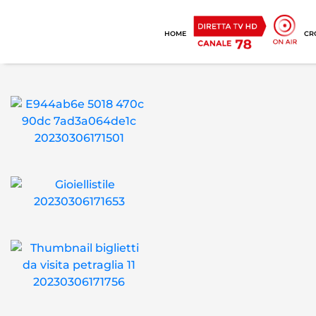
HOME
CR