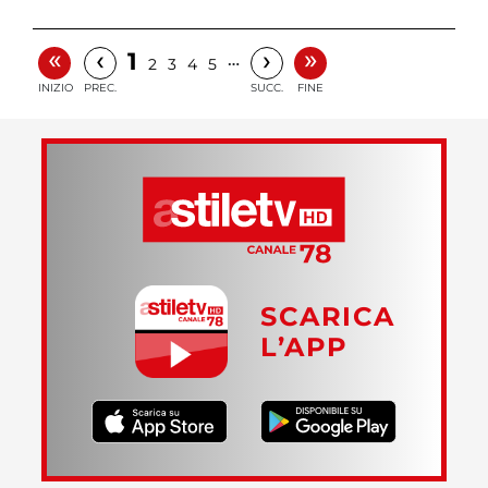
«
»
‹
›
1
…
2
3
4
5
INIZIO
PREC.
SUCC.
FINE
SCARICA
L’APP