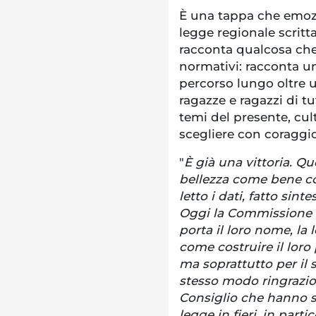
È una tappa che emoz
legge regionale scritt
racconta qualcosa che v
normativi: racconta un
percorso lungo oltre 
ragazze e ragazzi di t
temi del presente, cul
scegliere con coraggio
"
È già una vittoria. Qu
bellezza come bene col
letto i dati, fatto sin
Oggi la Commissione 
porta il loro nome, la l
come costruire il loro 
ma soprattutto per il 
stesso modo ringrazio 
Consiglio che hanno s
legge in fieri, in par