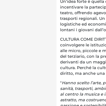
Un’idea forte è quella 
incentivare la parteci
teatro, offrendo agevo
trasporti regionali. U
logistiche ed econom
lontani i giovani dall’o
CULTURA COME DIRITT
coinvolgere le istituz
alle micro, piccole e 
del terziario, con la p
derivanti da un maggio
cultura. Perché la cul
diritto, ma anche una 
"
Hanno scelto l’arte, 
sanità, trasporti, amb
al centro la musica e 
astratto, ma costruen
passione e sostenibili