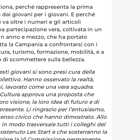
iona, perché rappresenta la prima
a dai giovani per i giovani. E perché
a oltre i numeri e gli articoli
a partecipazione vera, coltivata in un
un anno e mezzo, che ha portato
utta la Campania a confrontarsi con i
tura, turismo, formazione, mobilità, e a
 di scommettere sulla bellezza.
esti giovani si sono presi cura della
lettivo. Hanno osservato la realtà,
tesi, lavorato come una vera squadra.
Cultura approva una proposta che
oro visione, la loro idea di futuro e di
presente. Li ringrazio per l’entusiasmo,
senso civico che hanno dimostrato. Allo
in modo trasversale tutti i colleghi del
ostenuto Lex Start e che sosterranno la
ticolare la VI Commissione permanente