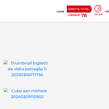
HOME
CR