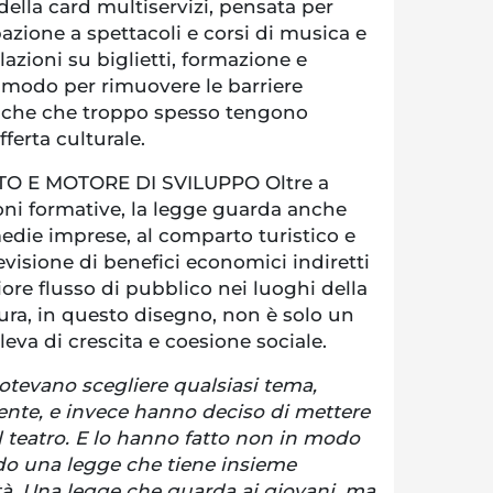
della card multiservizi, pensata per
pazione a spettacoli e corsi di musica e
lazioni su biglietti, formazione e
n modo per rimuovere le barriere
iche che troppo spesso tengono
fferta culturale.
O E MOTORE DI SVILUPPO Oltre a
ioni formative, la legge guarda anche
medie imprese, al comparto turistico e
revisione di benefici economici indiretti
re flusso di pubblico nei luoghi della
tura, in questo disegno, non è solo un
leva di crescita e coesione sociale.
potevano scegliere qualsiasi tema,
iente, e invece hanno deciso di mettere
il teatro. E lo hanno fatto non in modo
do una legge che tiene insieme
tà. Una legge che guarda ai giovani, ma