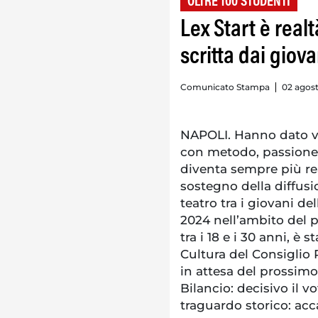
OLTRE 100 STUDENTI
Lex Start è real
scritta dai giov
Comunicato Stampa
02 agost
NAPOLI. Hanno dato vo
con metodo, passione, 
diventa sempre più real
sostegno della diffusio
teatro tra i giovani d
2024 nell’ambito del p
tra i 18 e i 30 anni, 
Cultura del Consiglio
in attesa del prossim
Bilancio: decisivo il 
traguardo storico: acca