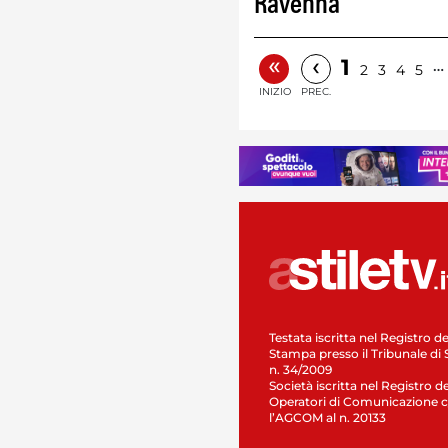
Ravenna
«
‹
1
…
2
3
4
5
INIZIO
PREC.
Testata iscritta nel Registro de
Stampa presso il Tribunale di 
n. 34/2009
Società iscritta nel Registro de
Operatori di Comunicazione c
l’AGCOM al n. 20133