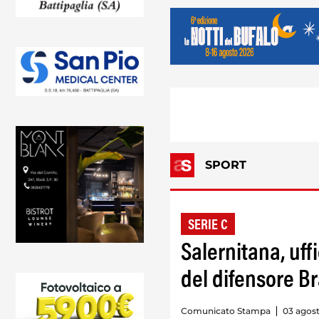
SPORT
SERIE C
Salernitana, uff
del difensore B
Comunicato Stampa
03 agost