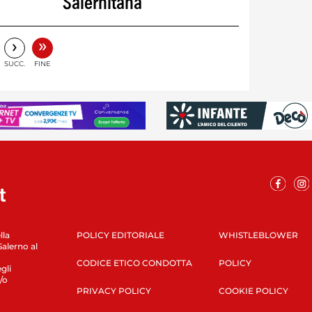
Salernitana
»
›
SUCC.
FINE
lla
POLICY EDITORIALE
WHISTLEBLOWER
Salerno al
CODICE ETICO CONDOTTA
POLICY
gli
/o
PRIVACY POLICY
COOKIE POLICY