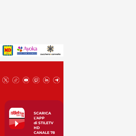
SCARICA
L’APP
di STILETV
HD
CANALE 78