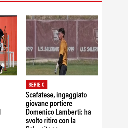
SERIE C
Scafatese, ingaggiato
giovane portiere
l
Domenico Lamberti: ha
svolto ritiro con la