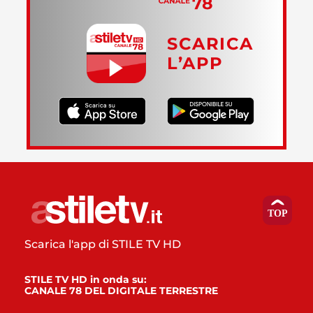
SCARICA
L’APP
Scarica l'app di STILE TV HD
STILE TV HD in onda su:
CANALE 78 DEL DIGITALE TERRESTRE