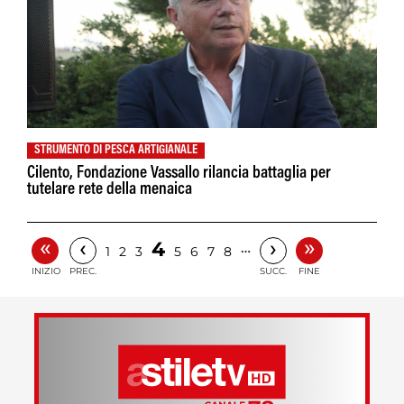
STRUMENTO DI PESCA ARTIGIANALE
Cilento, Fondazione Vassallo rilancia battaglia per
tutelare rete della menaica
«
»
‹
›
4
…
1
2
3
5
6
7
8
INIZIO
PREC.
SUCC.
FINE