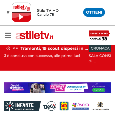
Stile TV HD
OTTIENI
Canale 78
Tramonti, 19 scout dispersi in montagna salvati dai vigili del fuoco
CRONACA
12:41
, alle prime luci
SALA CONSILINA. Si ritrovano liquidatori
di ...