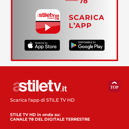
SCARICA
L’APP
Scarica l'app di STILE TV HD
STILE TV HD in onda su:
CANALE 78 DEL DIGITALE TERRESTRE