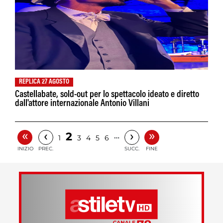
REPLICA 27 AGOSTO
Castellabate, sold-out per lo spettacolo ideato e diretto
dall'attore internazionale Antonio Villani
«
»
‹
›
2
…
1
3
4
5
6
INIZIO
PREC.
SUCC.
FINE