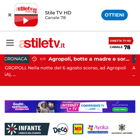
Stile TV HD
OTTIENI
Canale 78
Agropoli, botte a madre e sorella per ottenere denaro: 31enne in carcere
CRONACA
11:39
te del 6 agosto scorso, ad Agropoli
ANGRI. In data 6 agosto s
...