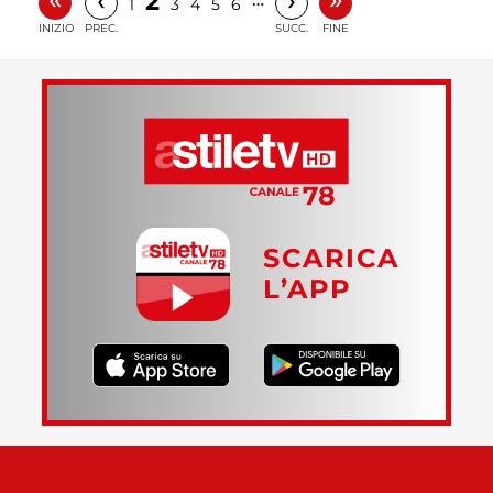
2
1
3
4
5
6
INIZIO
PREC.
SUCC.
FINE
SCARICA
L’APP