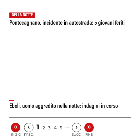
NELLA NOTTE
Pontecagnano, incidente in autostrada: 5 giovani feriti
Eboli, uomo aggredito nella notte: indagini in corso
«
»
‹
›
1
…
2
3
4
5
INIZIO
PREC.
SUCC.
FINE