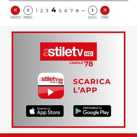
«
»
‹
›
4
…
1
2
3
5
6
7
8
INIZIO
PREC.
SUCC.
FINE
SCARICA
L’APP