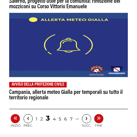
Salerno, progetto utile per la comunità: rimozione dei
mozziconi su Corso Vittorio Emanuele
AVVISO DELLA PROTEZIONE CIVILE
Campania, allerta meteo Gialla per temporali su tutto il
territorio regionale
«
»
‹
›
3
…
1
2
4
5
6
7
INIZIO
PREC.
SUCC.
FINE