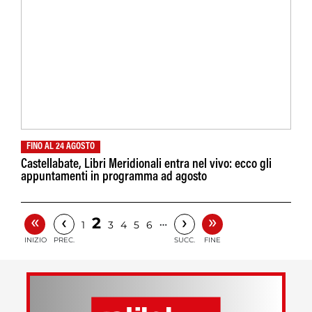
FINO AL 24 AGOSTO
Castellabate, Libri Meridionali entra nel vivo: ecco gli
appuntamenti in programma ad agosto
«
»
‹
›
2
…
1
3
4
5
6
INIZIO
PREC.
SUCC.
FINE