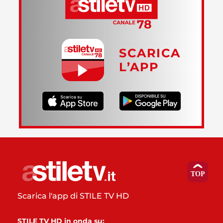
SCARICA
L’APP
Scarica l'app di STILE TV HD
STILE TV HD in onda su: