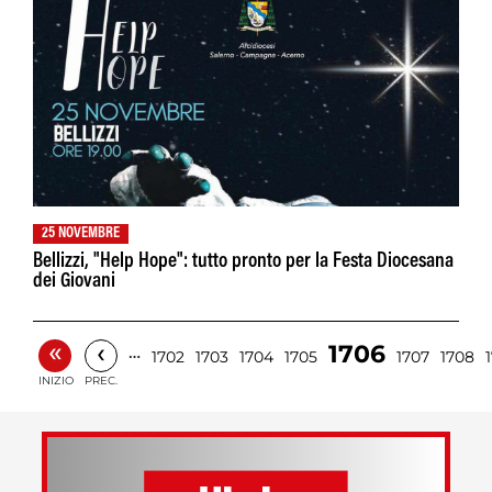
25 NOVEMBRE
Bellizzi, "Help Hope": tutto pronto per la Festa Diocesana
dei Giovani
«
‹
1706
…
1702
1703
1704
1705
1707
1708
INIZIO
PREC.