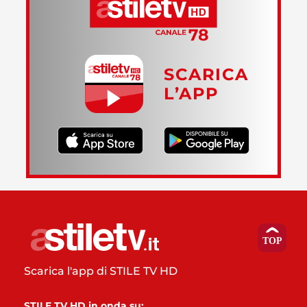
SCARICA
L’APP
Scarica l'app di STILE TV HD
STILE TV HD in onda su: