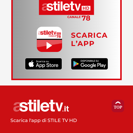
SCARICA
L’APP
Scarica l'app di STILE TV HD