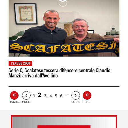
CLASSE 2000
Serie C, Scafatese tessera difensore centrale Claudio
Manzi: arriva dall'Avellino
«
»
‹
›
2
…
1
3
4
5
6
INIZIO
PREC.
SUCC.
FINE