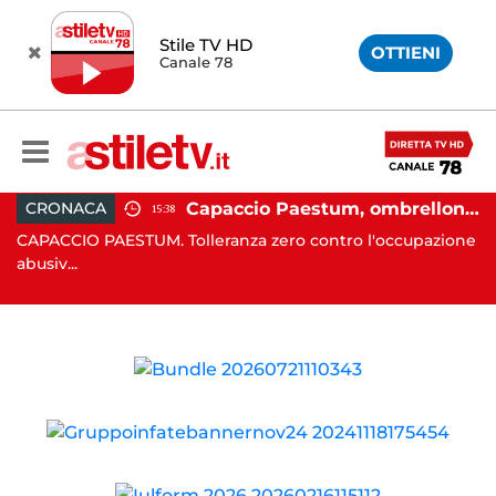
Stile TV HD
OTTIENI
Canale 78
volo tecnico permanente della Regione Campania”
Capaccio Paestum, ombrellone selvaggio: blitz della Municipale, sgomberate tutte le spiagge libere
CRONACA
15:38
CAPACCIO PAESTUM. Tolleranza zero contro l'occupazione
AL
abusiv...
pr