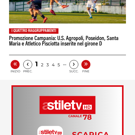
I QUATTRO RAGGRUPPAMENTI
Promozione Campania: U.S. Agropoli, Poseidon, Santa
Maria e Atletico Pisciotta inserite nel girone D
«
»
‹
›
1
…
2
3
4
5
INIZIO
PREC.
SUCC.
FINE
SCARICA