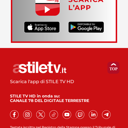
L’APP
Scarica l'app di STILE TV HD
STILE TV HD in onda su:
CANALE 78 DEL DIGITALE TERRESTRE
Testata iscritta nel Registro della Stampa presso il Tribunale di