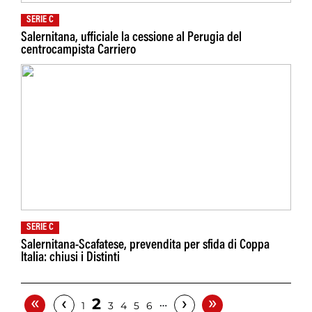
SERIE C
Salernitana, ufficiale la cessione al Perugia del
centrocampista Carriero
SERIE C
Salernitana-Scafatese, prevendita per sfida di Coppa
Italia: chiusi i Distinti
«
»
‹
›
2
…
1
3
4
5
6