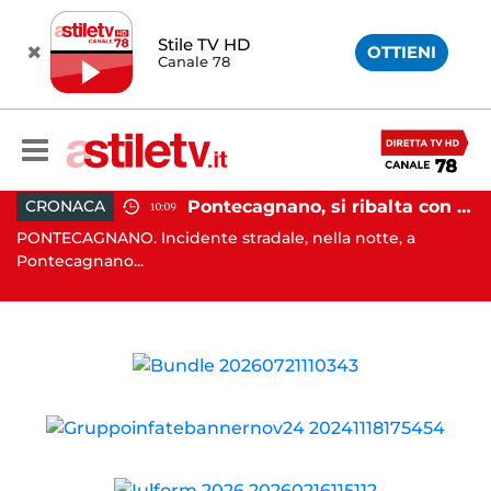
Stile TV HD
OTTIENI
Canale 78
, tenta di truffare anziana: 16enne denunciato dai carabinieri
Pontecagnano, si ribalta con l'auto alla rotatoria: giovane ferito
CRONACA
10:09
o
PONTECAGNANO. Incidente stradale, nella notte, a
C
Pontecagnano...
Ca