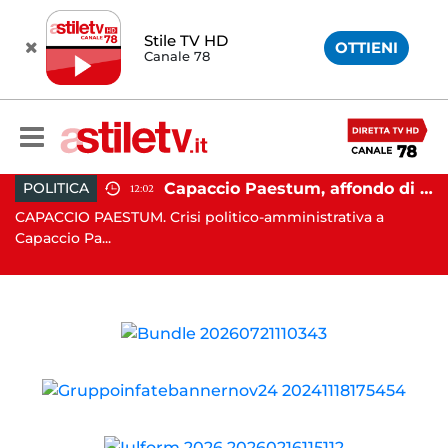
Stile TV HD
OTTIENI
Canale 78
 Campi Flegrei, nuova scossa e sciame sismico
Capaccio Paestum, affondo di Forza Italia: "Paolino è arrivato al capolinea"
POLITICA
12:02
CAPACCIO PAESTUM. Crisi politico-amministrativa a
AV
Capaccio Pa...
un