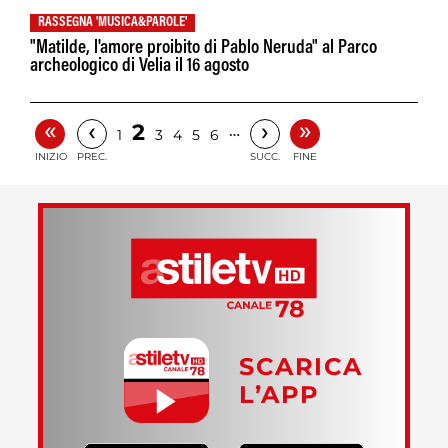
RASSEGNA 'MUSICA&PAROLE'
"Matilde, l'amore proibito di Pablo Neruda" al Parco
archeologico di Velia il 16 agosto
«
»
‹
›
2
…
1
3
4
5
6
INIZIO
PREC.
SUCC.
FINE
SCARICA
L’APP