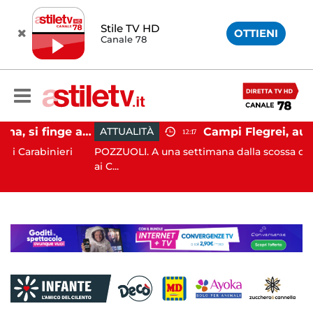
Stile TV HD
OTTIENI
Canale 78
Penisola Sorrentina, si finge addetto pulizie per violentare turista in albergo: 37enne in carcere
ATTUALITÀ
12:17
nieri
POZZUOLI. A una settimana dalla scossa di magnitudo
ai C...