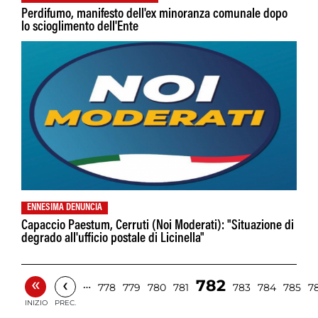
Perdifumo, manifesto dell'ex minoranza comunale dopo
lo scioglimento dell'Ente
ENNESIMA DENUNCIA
Capaccio Paestum, Cerruti (Noi Moderati): "Situazione di
degrado all'ufficio postale di Licinella"
«
‹
782
…
778
779
780
781
783
784
785
7
INIZIO
PREC.