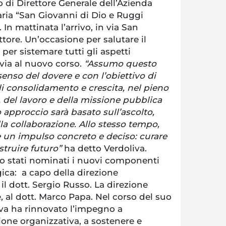
o di Direttore Generale dell’Azienda
aria “San Giovanni di Dio e Ruggi
In mattinata l’arrivo, in via San
tore. Un’occasione per salutare il
 per sistemare tutti gli aspetti
 via al nuovo corso.
“Assumo questo
senso del dovere e con l’obiettivo di
i consolidamento e crescita, nel pieno
, del lavoro e della missione pubblica
io approccio sarà basato sull’ascolto,
lla collaborazione. Allo stesso tempo,
e un impulso concreto e deciso: curare
struire futuro”
ha detto Verdoliva.
o stati nominati i nuovi componenti
gica: a capo della direzione
il dott. Sergio Russo. La direzione
e, al dott. Marco Papa. Nel corso del suo
va ha rinnovato l’impegno a
one organizzativa, a sostenere e