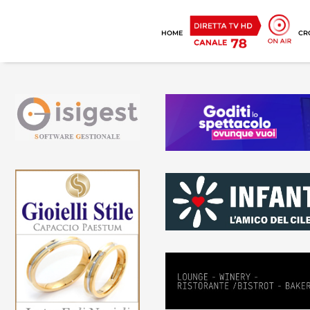
HOME
CR