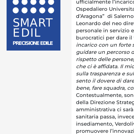
ufficialmente l’incaric
Ospedaliero Universit
d’Aragona” di Salerno. 
Leonardo del neo diret
personale in servizio e
burocratici per dare il
incarico con un forte 
guidare un percorso d
rispetto delle persone
che ci è affidata. Il m
sulla trasparenza e su
sento il dovere di dar
bene, fare squadra, co
Contestualmente, son
della Direzione Strate
amministrativa ci sarà 
sanitaria passa, invec
insediamento, Verdoli
promuovere l’innovazi