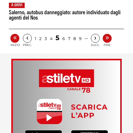
A GIOVI
Salerno, autobus danneggiato: autore individuato dagli
agenti del Nos
«
»
‹
›
5
…
1
2
3
4
6
7
8
9
INIZIO
PREC.
SUCC.
FINE
SCARICA
L’APP