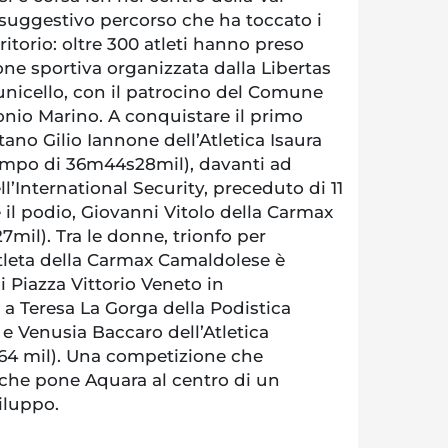
 suggestivo percorso che ha toccato i
rritorio: oltre 300 atleti hanno preso
one sportiva organizzata dalla Libertas
unicello, con il patrocino del Comune
onio Marino. A conquistare il primo
itano Gilio Iannone dell’Atletica Isaura
 tempo di 36m44s28mil), davanti ad
International Security, preceduto di 11
il podio, Giovanni Vitolo della Carmax
mil). Tra le donne, trionfo per
atleta della Carmax Camaldolese è
i Piazza Vittorio Veneto in
a Teresa La Gorga della Podistica
e Venusia Baccaro dell’Atletica
 64 mil). Una competizione che
 che pone Aquara al centro di un
viluppo.