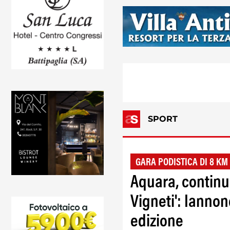
SPORT
GARA PODISTICA DI 8 KM
Aquara, continua
Vigneti': Iannon
edizione