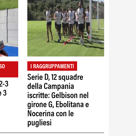
SO
I RAGGRUPPAMENTI
Serie D, 12 squadre
"2-3
della Campania
e 3
iscritte: Gelbison nel
girone G, Ebolitana e
Nocerina con le
pugliesi