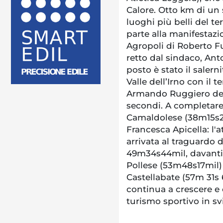
Calore. Otto km di un
luoghi più belli del te
parte alla manifestazi
Agropoli di Roberto F
retto dal sindaco, Ant
posto è stato il salern
Valle dell’Irno con il
Armando Ruggiero dell’
secondi. A completare 
Camaldolese (38m15s27
Francesca Apicella: l'
arrivata al traguardo d
49m34s44mil, davanti 
Pollese (53m48s17mil) 
Castellabate (57m 31s
continua a crescere e
turismo sportivo in s