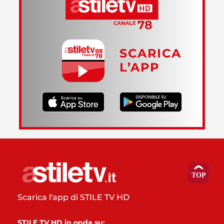
SCARICA
L’APP
Scarica l'app di STILE TV HD
STILE TV HD in onda su: