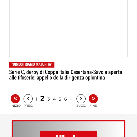
"DIMOSTRIAMO MATURITÀ"
Serie C, derby di Coppa Italia Casertana-Savoia aperta
alle tifoserie: appello della dirigenza oplontina
«
»
‹
›
2
…
1
3
4
5
6
INIZIO
PREC.
SUCC.
FINE