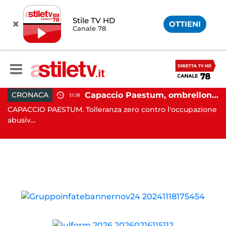
Stile TV HD
OTTIENI
Canale 78
 in moto nella notte: 19enne in prognosi riservata
Capaccio Paestum, ombrellone selvaggio: blitz della Municipale, sgomberate tutte le spiagge libere
CRONACA
15:38
in
CAPACCIO PAESTUM. Tolleranza zero contro l'occupazione
C
abusiv...
dr