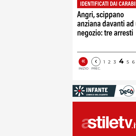
IDENTIFICATI DAI CARABI
Angri, scippano
anziana davanti ad
negozio: tre arresti
«
‹
4
1
2
3
5
6
INIZIO
PREC.