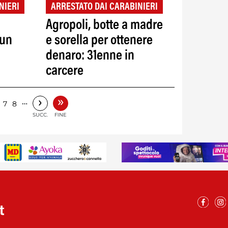
NIERI
ARRESTATO DAI CARABINIERI
Agropoli, botte a madre
 un
e sorella per ottenere
denaro: 31enne in
carcere
»
›
…
7
8
SUCC.
FINE