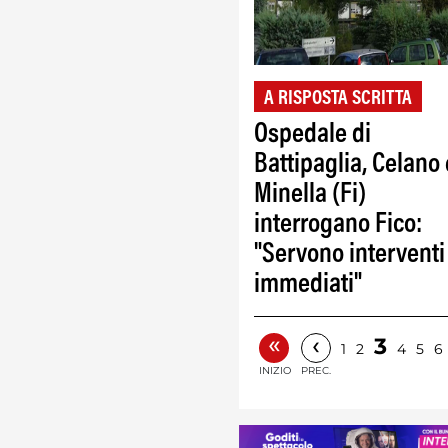
A RISPOSTA SCRITTA
Ospedale di
Battipaglia, Celano 
Minella (Fi)
interrogano Fico:
"Servono interventi
immediati"
«
‹
3
1
2
4
5
6
INIZIO
PREC.