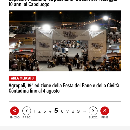
10 anni al Capoluogo
AREA MERCATO
Agropoli, 19^ edizione della Festa del Pane e della Civiltà
Contadina fino al 4 agosto
«
»
‹
›
5
…
1
2
3
4
6
7
8
9
INIZIO
PREC.
SUCC.
FINE