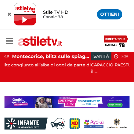
Stile TV HD
OTTIENI
Canale 78
Montecorice, blitz sulle spiagge libere: sequestrati oltre 300 ombrelloni e lettini lasciati sull’arenile
SANITÀ
14:20
a di oggi da parte di
CAPACCIO PAESTUM. All’esito di proficue 
il ...