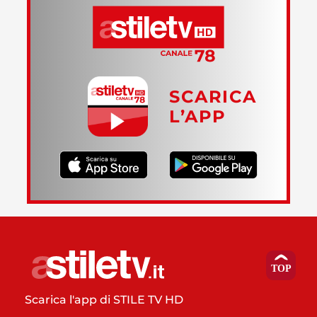
SCARICA
L’APP
Scarica l'app di STILE TV HD