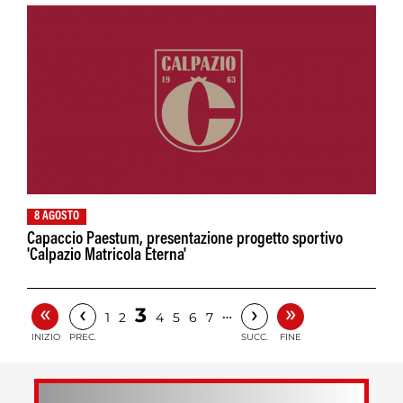
8 AGOSTO
Capaccio Paestum, presentazione progetto sportivo
'Calpazio Matricola Eterna'
«
»
‹
›
3
…
1
2
4
5
6
7
INIZIO
PREC.
SUCC.
FINE