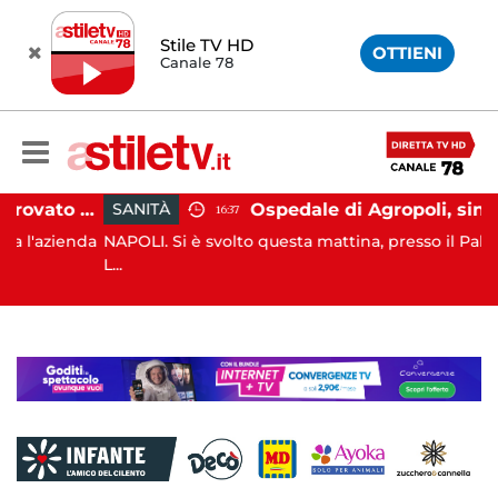
Stile TV HD
OTTIENI
Canale 78
Dramma Caliendo, trovato accordo sul risarcimento tra famiglia e "Monaldi"
Ospedale di Agropoli, sindaci Mutalipassi e Rizzo incontrano Fico: “Intesa per potenziare servizi”
SANITÀ
16:37
ienda
NAPOLI. Si è svolto questa mattina, presso il Palazzo Sant
L...