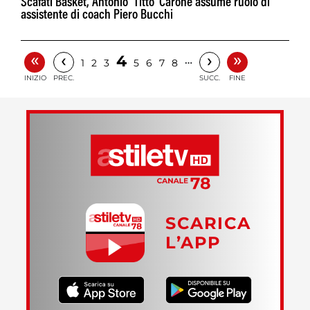
Scafati Basket, Antonio 'Titto' Carone assume ruolo di
assistente di coach Piero Bucchi
«
»
‹
›
4
…
1
2
3
5
6
7
8
INIZIO
PREC.
SUCC.
FINE
SCARICA
L’APP