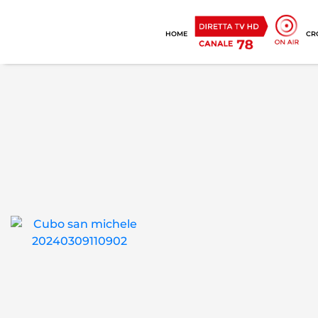
HOME
CR