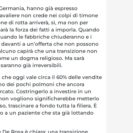
 Germania, hanno già espresso
Cavaliere non crede nei colpi di timone
ne di rotta arriverà, sì, ma non per
arà la forza dei fatti a imporla. Quando
quando le fabbriche chiuderanno e i
o davanti a un’offerta che non possono
ualcuno capirà che una transizione non
ome un dogma religioso. Ma sarà
saranno già irreversibili.
, che oggi vale circa il 60% delle vendite
uno dei pochi polmoni che ancora
ato. Costringerlo a investire in un
 non vogliono significherebbe metterlo
o, trascinare a fondo tutta la filiera. È
o a un paziente che sta già lottando
re De Rosa è chiara: una transizione