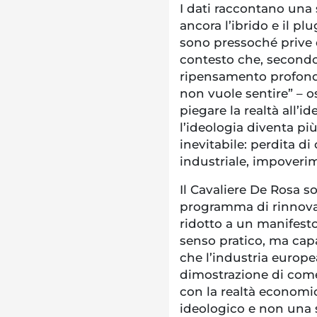
I dati raccontano una s
ancora l’ibrido e il pl
sono pressoché prive d
contesto che, secondo
ripensamento profondo
non vuole sentire” – o
piegare la realtà all’
l’ideologia diventa più
inevitabile: perdita di
industriale, impoverim
Il Cavaliere De Rosa s
programma di rinnovam
ridotto a un manifest
senso pratico, ma cap
che l’industria europe
dimostrazione di com
con la realtà economi
ideologico e non una 