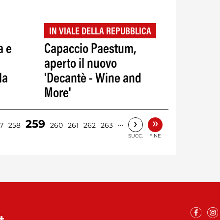
IN VIALE DELLA REPUBBLICA
a e
Capaccio Paestum,
aperto il nuovo
la
'Decantè - Wine and
More'
»
›
259
…
7
258
260
261
262
263
SUCC.
FINE