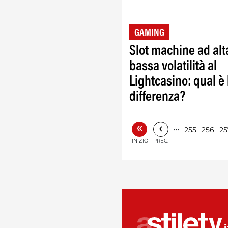
GAMING
Slot machine ad alt
bassa volatilità al
Lightcasino: qual è 
differenza?
«
‹
…
255
256
25
INIZIO
PREC.