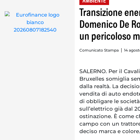
AMBIENTE
Transizione ener
Domenico De Ros
un pericoloso ma
Comunicato Stampa
14 agost
SALERNO. Per il Caval
Bruxelles somiglia sem
dalla realtà. La decisi
vendita di auto endote
di obbligare le societ
sull’elettrico già dal 
ostinazione. È come ch
campo con un trattore 
deciso marca e colore