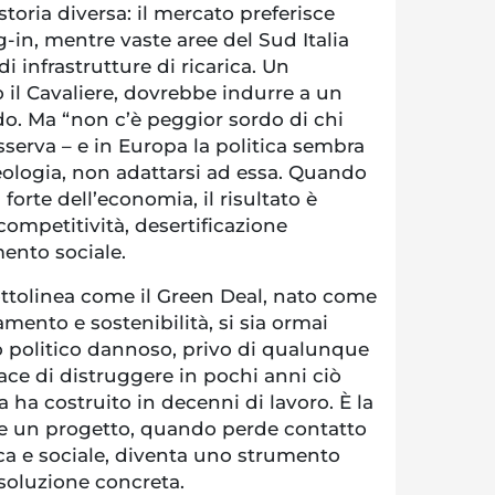
toria diversa: il mercato preferisce
ug-in, mentre vaste aree del Sud Italia
i infrastrutture di ricarica. Un
 il Cavaliere, dovrebbe indurre a un
. Ma “non c’è peggior sordo di chi
sserva – e in Europa la politica sembra
ideologia, non adattarsi ad essa. Quando
 forte dell’economia, il risultato è
 competitività, desertificazione
ento sociale.
ottolinea come il Green Deal, nato come
ento e sostenibilità, si sia ormai
o politico dannoso, privo di qualunque
ace di distruggere in pochi anni ciò
a ha costruito in decenni di lavoro. È la
e un progetto, quando perde contatto
ca e sociale, diventa uno strumento
soluzione concreta.