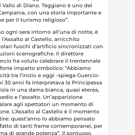
il Vallo di Diano. Teggiano è uno dei
a Campania, con una storia importante e
 per il turismo religioso”.
o ogni sera intorno all’una di notte, è
l’Assalto al Castello, arricchito
lari fuochi d’artificio sincronizzati con
zioni scenografiche. Il direttore
ercio ha voluto celebrare il trentennale
 forte impatto simbolico: “Abbiamo
cità tra l’inizio e oggi -spiega Guercio-
i 30 anni fa interpretava la Principessa
ola in una dama bianca, quasi eterea,
sedio e l’assalto. Un’apparizione
alare agli spettatori un momento di
ne. L’Assalto al Castello è il momento
tire: quest’anno lo abbiamo pensato
fatto di tanti frame contemporanei, per
ma di grande potenza”. Il sontuoso