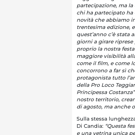
partecipazione, ma la
chi ha partecipato ha 
novità che abbiamo in
trentesima edizione, e 
quest’anno c’è stata a
giorni a girare ripres
proprio la nostra fest
maggiore visibilità all
come il film, e come 
concorrono a far sì ch
protagonista tutto l’a
della Pro Loco Teggia
Principessa Costanza” s
nostro territorio, cre
di agosto, ma anche o
Sulla stessa lunghezz
Di Candia:
“Questa fes
e una vetrina unica per