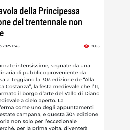
Tavola della Principessa
ione del trentennale non
se
o 2025 11:45
2685
rnate intensissime, segnate da una
dinaria di pubblico proveniente da
lusa a Teggiano la 30^ edizione de “Alla
a Costanza”, la festa medievale che l’11,
ormato il borgo d’arte del Vallo di Diano
ievale a cielo aperto. La
nferma come uno degli appuntamenti
l’estate campana, e questa 30^ edizione
storia non solo per l’eccezionale
rché, per la prima volta, diventerà