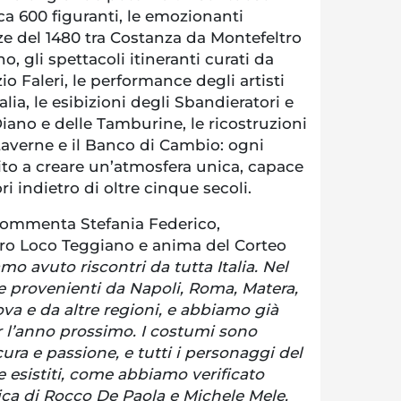
ca 600 figuranti, le emozionanti
ze del 1480 tra Costanza da Montefeltro
, gli spettacoli itineranti curati da
o Faleri, le performance degli artisti
alia, le esibizioni degli Sbandieratori e
Diano e delle Tamburine, le ricostruzioni
 taverne e il Banco di Cambio: ogni
to a creare un’atmosfera unica, capace
ori indietro di oltre cinque secoli.
ommenta Stefania Federico,
Pro Loco Teggiano e anima del Corteo
o avuto riscontri da tutta Italia. Nel
e provenienti da Napoli, Roma, Matera,
va e da altre regioni, e abbiamo già
r l’anno prossimo. I costumi sono
cura e passione, e tutti i personaggi del
 esistiti, come abbiamo verificato
orica di Rocco De Paola e Michele Mele.