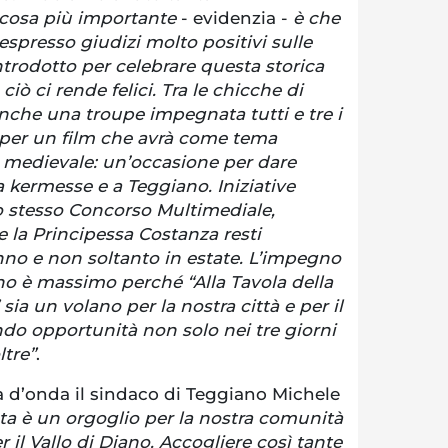
 cosa più importante
- evidenzia -
è che
espresso giudizi molto positivi sulle
trodotto per celebrare questa storica
ciò ci rende felici. Tra le chicche di
nche una troupe impegnata tutti e tre i
e per un film che avrà come tema
a medievale: un’occasione per dare
a kermesse e a Teggiano. Iniziative
lo stesso Concorso Multimediale,
e la Principessa Costanza resti
nno e non soltanto in estate. L’impegno
no è massimo perché “Alla Tavola della
ia un volano per la nostra città e per il
ando opportunità non solo nei tre giorni
ltre”
.
a d’onda il sindaco di Teggiano Michele
ta è un orgoglio per la nostra comunità
 il Vallo di Diano. Accogliere così tante