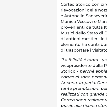
Corteo Storico con cir
rievocazioni delle noz
e Antonello Sanseverino
Monica Vescovi e Marzi
provenienti da tutta It
Musici dello Stato di 
di antichi mestieri, le
elemento ha contribui
di trasportare i visitat
“La felicità è tanta
- yc
vicepresidente della 
Storico -
perchè abbiam
corteo ci sono person
Ancona, Imperia, Geno
tante prenotazioni pe
realizzati con grande 
Corteo sono realmente
grazie alla ricerca st