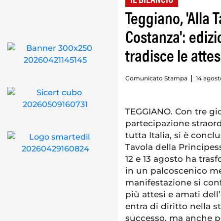
IL BILANCIO
Teggiano, 'Alla 
Costanza': ediz
tradisce le atte
Comunicato Stampa
14 agost
TEGGIANO. Con tre gio
partecipazione straor
tutta Italia, si è conc
Tavola della Principess
12 e 13 agosto ha trasf
in un palcoscenico med
manifestazione si co
più attesi e amati del
entra di diritto nella 
successo, ma anche pe