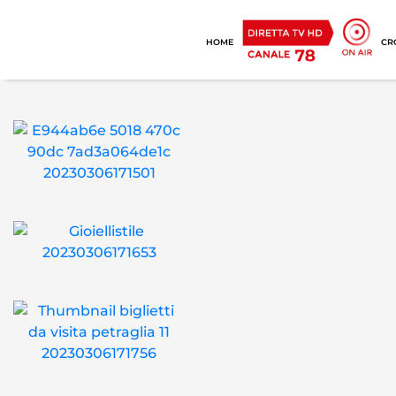
HOME
CR