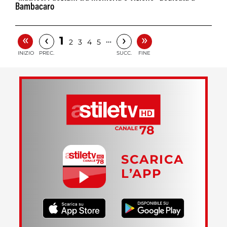
Bambacaro
«
»
‹
›
1
…
2
3
4
5
INIZIO
PREC.
SUCC.
FINE
SCARICA
L’APP