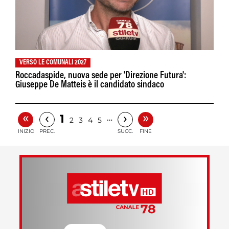
VERSO LE COMUNALI 2027
Roccadaspide, nuova sede per 'Direzione Futura':
Giuseppe De Matteis è il candidato sindaco
«
»
‹
›
1
…
2
3
4
5
INIZIO
PREC.
SUCC.
FINE