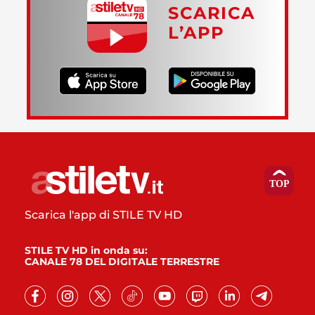
SCARICA
L’APP
Scarica l'app di STILE TV HD
STILE TV HD in onda su:
CANALE 78 DEL DIGITALE TERRESTRE