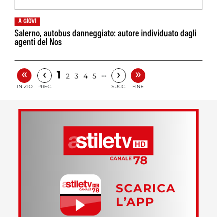
A GIOVI
Salerno, autobus danneggiato: autore individuato dagli
agenti del Nos
«
»
‹
›
1
…
2
3
4
5
INIZIO
PREC.
SUCC.
FINE
SCARICA
L’APP