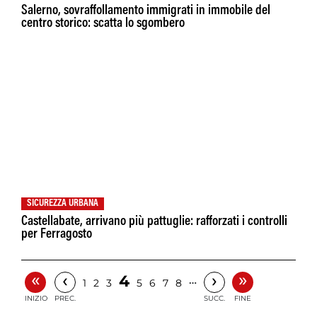
Salerno, sovraffollamento immigrati in immobile del
centro storico: scatta lo sgombero
SICUREZZA URBANA
Castellabate, arrivano più pattuglie: rafforzati i controlli
per Ferragosto
«
»
‹
›
4
…
1
2
3
5
6
7
8
INIZIO
PREC.
SUCC.
FINE