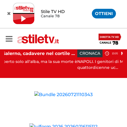
Stile TV HD
OTTIENI
Canale 78
Salerno, cadavere nel cortile di un palazzo: indaga la Polizia
CRONACA
13:05
all'alba, ma la sua morte è
NAPOLI. I genitori di Martina Carbon
quattordicenne uc...