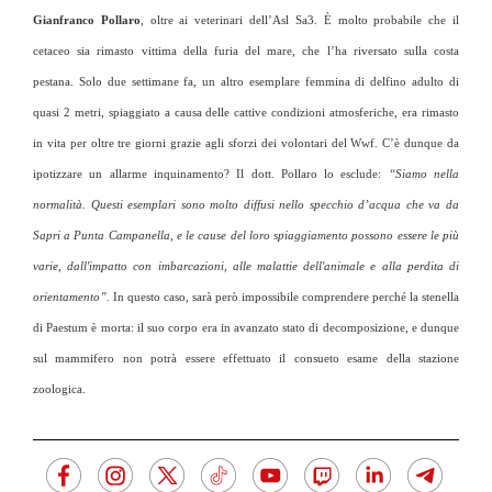
Gianfranco Pollaro
, oltre ai veterinari dell’Asl Sa3. È molto probabile che il
cetaceo sia rimasto vittima della furia del mare, che l’ha riversato sulla costa
pestana. Solo due settimane fa, un altro esemplare femmina di delfino adulto di
quasi 2 metri, spiaggiato a causa delle cattive condizioni atmosferiche, era rimasto
in vita per oltre tre giorni grazie agli sforzi dei volontari del Wwf. C’è dunque da
ipotizzare un allarme inquinamento? Il dott. Pollaro lo esclude:
“Siamo nella
normalità. Questi esemplari sono molto diffusi nello specchio d’acqua che va da
Sapri a Punta Campanella, e le cause del loro spiaggiamento possono essere le più
varie, dall'impatto con imbarcazioni, alle malattie dell'animale e alla perdita di
orientamento”.
In questo caso, sarà però impossibile comprendere perché la stenella
di Paestum è morta: il suo corpo era in avanzato stato di decomposizione, e dunque
sul mammifero non potrà essere effettuato il consueto esame della stazione
zoologica.