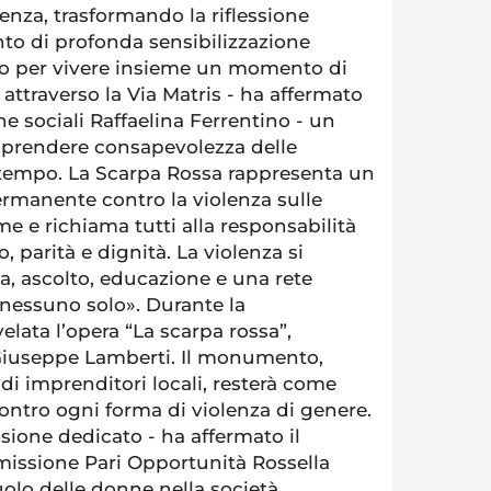
renza, trasformando la riflessione
to di profonda sensibilizzazione
emo per vivere insieme un momento di
 attraverso la Via Matris - ha affermato
che sociali Raffaelina Ferrentino - un
 prendere consapevolezza delle
 tempo. La Scarpa Rossa rappresenta un
rmanente contro la violenza sulle
me e richiama tutti alla responsabilità
 parità e dignità. La violenza si
a, ascolto, educazione e una rete
 nessuno solo». Durante la
elata l’opera “La scarpa rossa”,
a Giuseppe Lamberti. Il monumento,
i imprenditori locali, resterà come
tro ogni forma di violenza di genere.
sione dedicato - ha affermato il
issione Pari Opportunità Rossella
ruolo delle donne nella società,