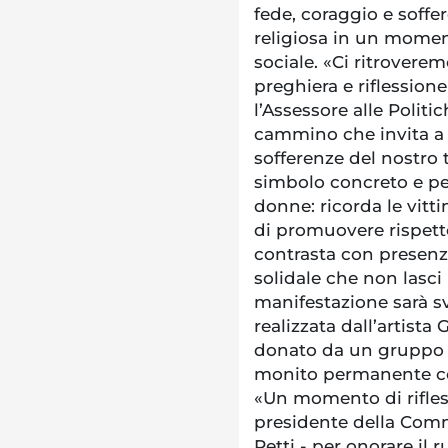
fede, coraggio e soffe
religiosa in un momen
sociale. «Ci ritrover
preghiera e riflessione
l’Assessore alle Politi
cammino che invita a
sofferenze del nostro
simbolo concreto e pe
donne: ricorda le vitti
di promuovere rispetto,
contrasta con presenz
solidale che non lasci
manifestazione sarà sv
realizzata dall’artist
donato da un gruppo d
monito permanente con
«Un momento di rifles
presidente della Comm
Petti - per onorare il 