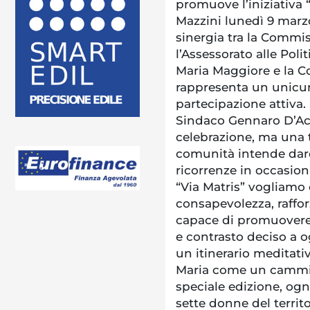
promuove l’iniziativa “
Mazzini lunedì 9 marzo 
sinergia tra la Commis
l’Assessorato alle Poli
Maria Maggiore e la Co
rappresenta un unicum 
partecipazione attiva. 
Sindaco Gennaro D’Acu
celebrazione, ma una t
comunità intende dare
ricorrenze in occasioni
“Via Matris” vogliamo 
consapevolezza, raffor
capace di promuovere 
e contrasto deciso a o
un itinerario meditativ
Maria come un cammino
speciale edizione, ogn
sette donne del territ