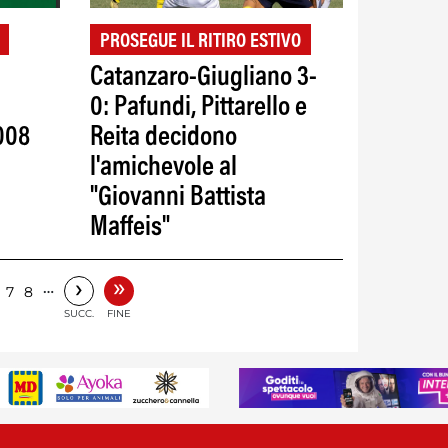
PROSEGUE IL RITIRO ESTIVO
Catanzaro-Giugliano 3-
0: Pafundi, Pittarello e
008
Reita decidono
l'amichevole al
"Giovanni Battista
Maffeis"
»
›
…
7
8
SUCC.
FINE