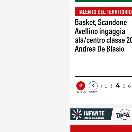
TALENTO DEL TERRITORIO
Basket, Scandone
Avellino ingaggia
ala/centro classe 2
Andrea De Blasio
«
‹
4
1
2
3
5
6
INIZIO
PREC.