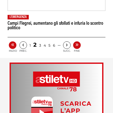
L'EMERGENZA
Campi Flegrei, aumentano gli sfollati e infuria lo scontro
politico
«
»
‹
›
2
…
1
3
4
5
6
INIZIO
PREC.
SUCC.
FINE
SCARICA
L’APP