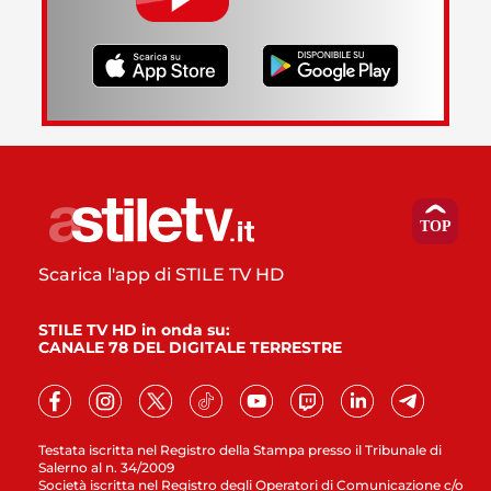
Scarica l'app di STILE TV HD
STILE TV HD in onda su:
CANALE 78 DEL DIGITALE TERRESTRE
Testata iscritta nel Registro della Stampa presso il Tribunale di
Salerno al n. 34/2009
Società iscritta nel Registro degli Operatori di Comunicazione c/o